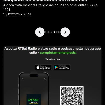
A obra trata de obras religiosas no RJ colonial entre 1565 e
1821
16/12/2025 • 23:14
1
...
6
7
8
9
10