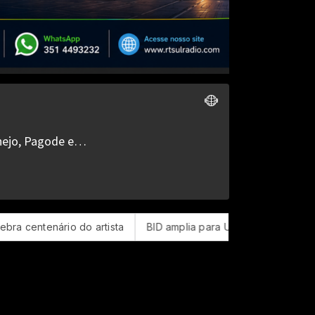
io do artista
BID amplia para US$ 4 bilhões o fundo para seg