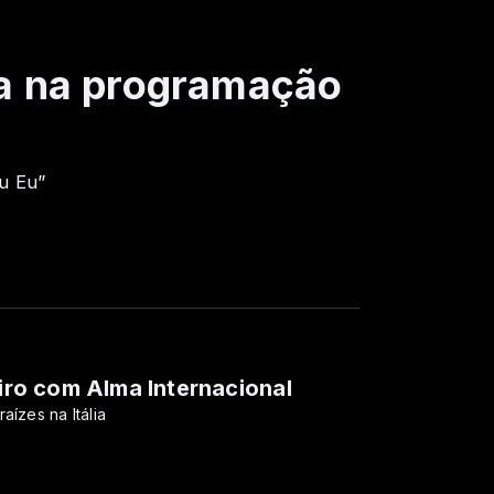
a na programação
u Eu”
eiro com Alma Internacional
aízes na Itália