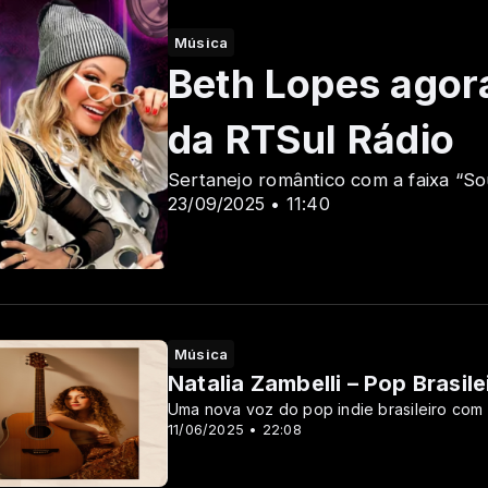
Música
Beth Lopes agor
da RTSul Rádio ️
Sertanejo romântico com a faixa “So
23/09/2025 • 11:40
Música
Natalia Zambelli – Pop Brasil
Uma nova voz do pop indie brasileiro com r
 culturais e apoios pela RTSul Rádio.)
11/06/2025 • 22:08