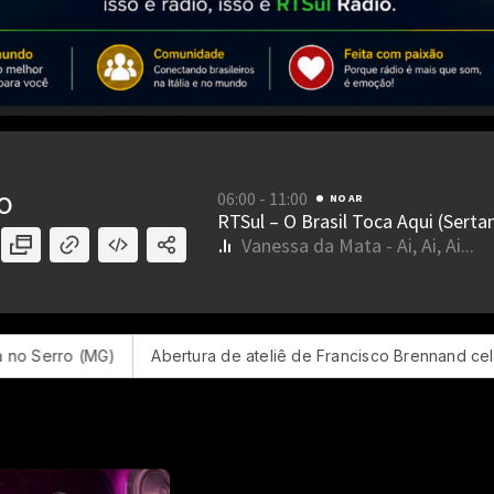
G)
Abertura de ateliê de Francisco Brennand celebra centenár