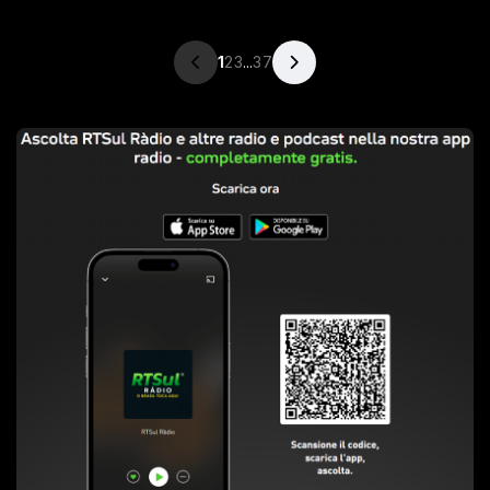
1
2
3
...
37