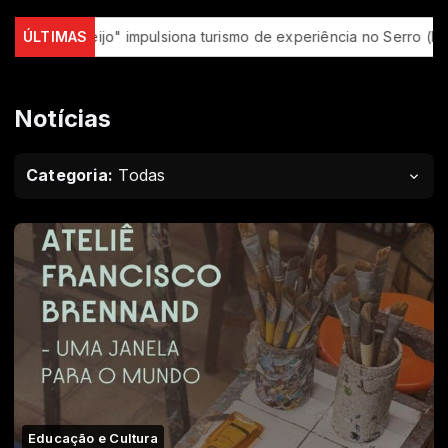
o" impulsiona turismo de experiência no Serro (MG)
ÚLTIMAS
Abertura 
Notícias
Categoria:
Todas
Educação e Cultura