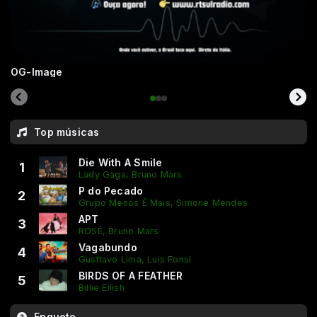
OG-Image
Top músicas
Die With A Smile
1
Lady Gaga, Bruno Mars
P do Pecado
2
Grupo Menos É Mais, Simone Mendes
APT
3
ROSÉ, Bruno Mars
Vagabundo
4
Gusttavo Lima, Luis Fonsi
BIRDS OF A FEATHER
5
Billie Eilish
Enquete