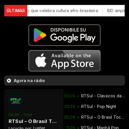
 evento que celebra cultura afro-brasileira
ÚLTIMAS
BID amplia para 
Agora na rádio
00:00
RTSul - Clássicos da MPB
02:30
RTSul - Pop Night
06:00 - 11:00
06:00
RTSul – O Brasil Toca Aqui (Sertanejo, Pagode e MPB)
RTSul – O Brasil Toca Aqui (Sertanejo, Pagode e MPB)
11:00
RTSul - Manhã Pop
Luster
Locução por: