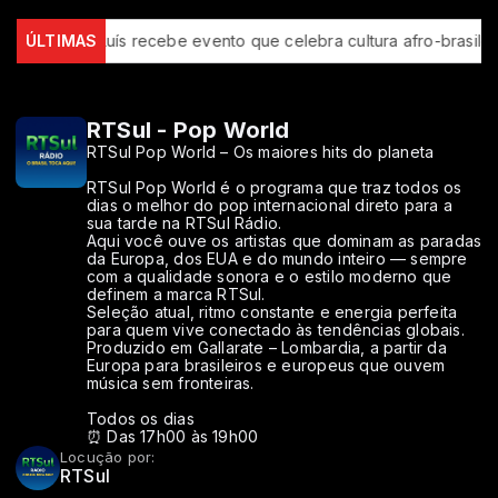
ÚLTIMAS
São Luís recebe evento que celebra cultura afro-brasileira
RTSul - Pop World
RTSul Pop World – Os maiores hits do planeta
RTSul Pop World é o programa que traz todos os
dias o melhor do pop internacional direto para a
sua tarde na RTSul Rádio.
Aqui você ouve os artistas que dominam as paradas
da Europa, dos EUA e do mundo inteiro — sempre
com a qualidade sonora e o estilo moderno que
definem a marca RTSul.
Seleção atual, ritmo constante e energia perfeita
para quem vive conectado às tendências globais.
Produzido em Gallarate – Lombardia, a partir da
Europa para brasileiros e europeus que ouvem
música sem fronteiras.
Todos os dias
⏰ Das 17h00 às 19h00
Locução por:
RTSul