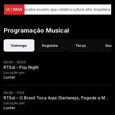
São Luís recebe evento que celebra cultura afro-brasileira
ÚLTIMAS
BI
Programação Musical
Domingo
Segunda
Terça
Quar
00:00 - 06:00
RTSul - Pop Night
Locução por:
Luster
06:00 - 11:00
RTSul – O Brasil Toca Aqui (Sertanejo, Pagode e MPB)
Locução por:
Luster