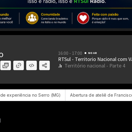
ência no Serro (MG)
Abertura de ateliê de Francisco Brennand 
l