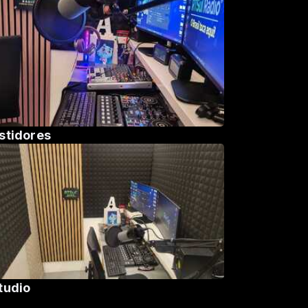
stidores
tudio