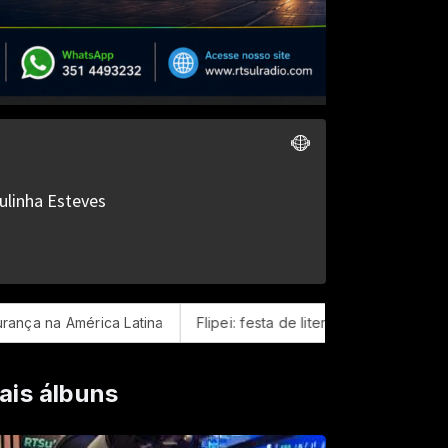
érica Latina
Flipei: festa de literatura independente começ
ais álbuns