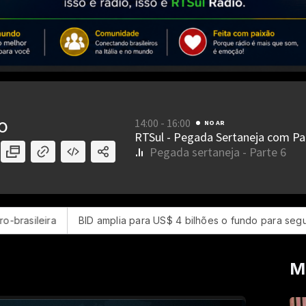
a
BID amplia para US$ 4 bilhões o fundo para segurança na Am
M