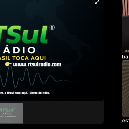
ba
es