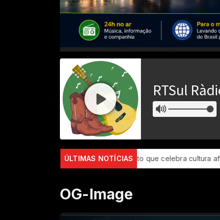
MG)
São Luís recebe evento que celebra cultura afro-brasileir
ÚLTIMAS NOTÍCIAS
OG-Image