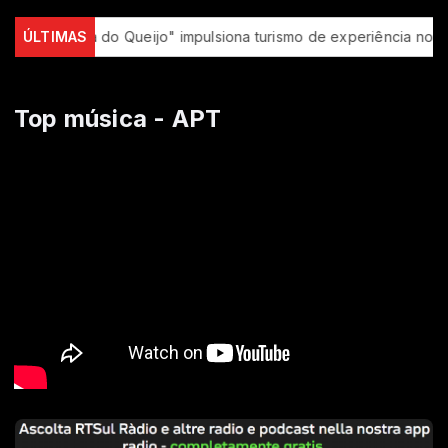
s
ÚLTIMAS
"Rota do Queijo" impulsiona turismo de experiência no Ser
Top música - APT