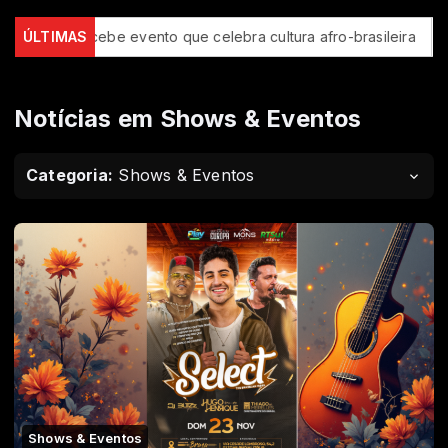
 Luís recebe evento que celebra cultura afro-brasileira
ÚLTIMAS
BID a
Notícias em Shows & Eventos
Categoria:
Shows & Eventos
Shows & Eventos