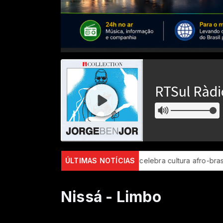
ão Luís recebe evento que celebra cultura afro-brasileira
ÚLTIMAS NOTÍCIAS
BID
Nissá - Limbo