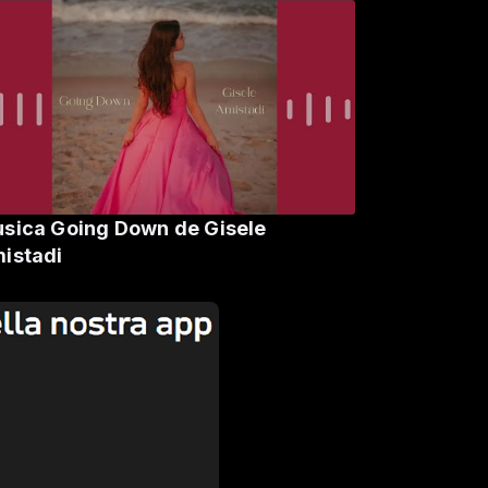
sica Going Down de Gisele
istadi