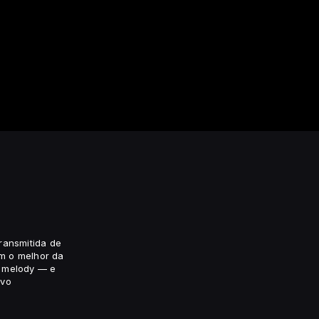
transmitida de
m o melhor da
k melody — e
ivo