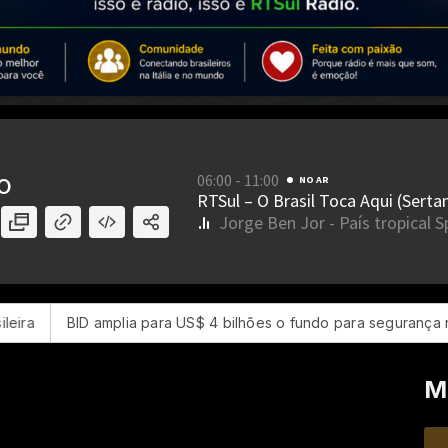
 amplia para US$ 4 bilhões o fundo para segurança na América La
M