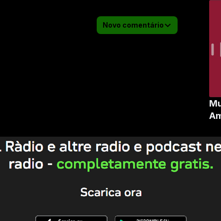
Novo comentário
Mu
Am