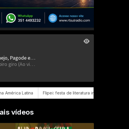
tina
Flipei: festa de literatura independente começa amanhã 
ais vídeos