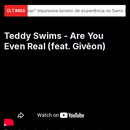
a do Queijo" impulsiona turismo de experiência no Serro (MG)
ÚLTIMAS
Teddy Swims - Are You
Even Real (feat. Givēon)