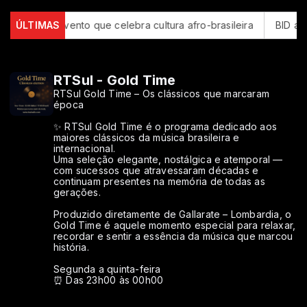
 recebe evento que celebra cultura afro-brasileira
ÚLTIMAS
BID amplia
RTSul - Gold Time
RTSul Gold Time – Os clássicos que marcaram
época
✨ RTSul Gold Time é o programa dedicado aos
maiores clássicos da música brasileira e
internacional.
Uma seleção elegante, nostálgica e atemporal —
com sucessos que atravessaram décadas e
continuam presentes na memória de todas as
gerações.
Produzido diretamente de Gallarate – Lombardia, o
Gold Time é aquele momento especial para relaxar,
recordar e sentir a essência da música que marcou
história.
Segunda a quinta-feira
⏰ Das 23h00 às 00h00