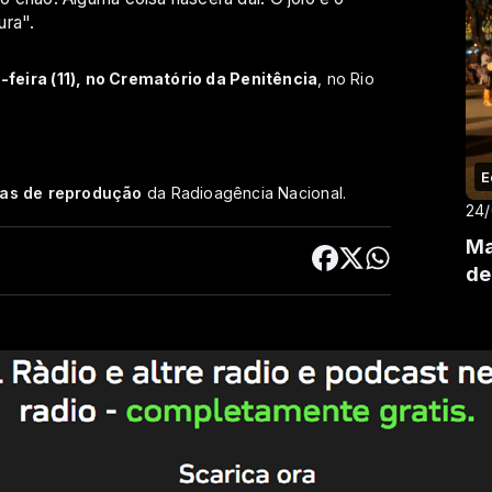
ura".
feira (11), no Crematório da Penitência
, no Rio
E
cas de reprodução
da Radioagência Nacional.
24
Ma
de