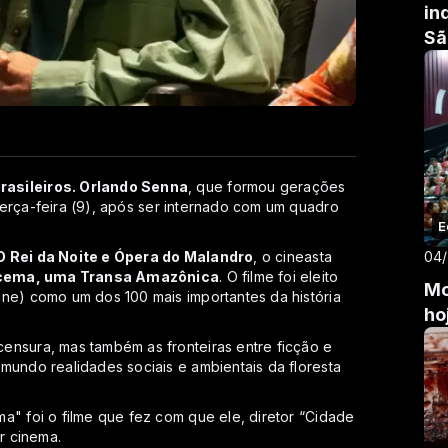
in
Sã
rasileiros. Orlando Senna
, que formou gerações
terça-feira (9), após ser internado com um quadro
E
 Rei da Noite e Ópera do Malandro
, o cineasta
04
cema, uma Transa Amazônica
. O filme foi eleito
Mo
ine) como um dos 100 mais importantes da história
ho
ensura, mas também as fronteiras entre ficção e
mundo realidades sociais e ambientais da floresta
a" foi o filme que fez com que ele, diretor “Cidade
r cinema.