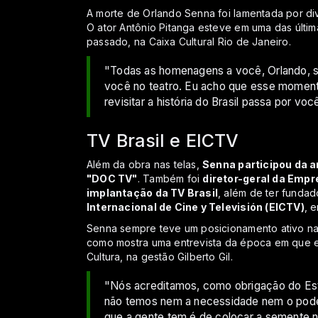
A morte de Orlando Senna foi lamentada por div
O ator Antônio Pitanga esteve em uma das últi
passado, na Caixa Cultural Rio de Janeiro.
"Todas as homenagens a você, Orlando, são
você no teatro. Eu acho que esse moment
revisitar a história do Brasil passa por voc
TV Brasil e EICTV
Além da obra nas telas,
Senna participou da a
"DOC TV"
. Também foi
diretor-geral da Empr
implantação da TV Brasil
, além de ter fundad
Internacional de Cine y Televisión (EICTV)
, 
Senna sempre teve um posicionamento ativo na 
como mostra uma entrevista da época em que ele
Cultura, na gestão Gilberto Gil.
"Nós acreditamos, como obrigação do Est
não temos nem a necessidade nem o poder
que a gente tem é de colocar a semente no