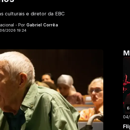
as culturais e diretor da EBC
acional - Por
Gabriel Corrêa
/06/2026 19:24
M
E
04
Fl