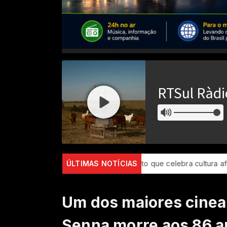
São Luís recebe evento que celebra cultura afro-brasileira
ÚLTIMAS NOTÍCIAS
BI
Um dos maiores cineas
Senna morre aos 86 a