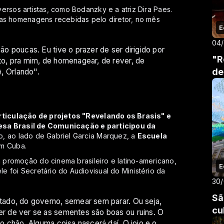
ersos artistas, como Bodanzky e a atriz Dira Paes.
mas homenagens recebidas pelo diretor, no mês
E
04
 poucas. Eu tive o prazer de ser dirigido por
"R
o, pra mim, de homenagear, de rever, de
de
ê, Orlando".
rticulação de projetos "Revelando os Brasis" e
esa Brasil de Comunicação e participou da
o, ao lado de Gabriel Garcia Marquez, a
Escuela
em Cuba.
promoção do cinema brasileiro e latino-americano,
E
 foi Secretário do Audiovisual do Ministério da
30
Sã
ado, do governo, semear sem parar. Ou seja,
cu
 de ver se as sementes são boas ou ruins. O
 chão. Alguma coisa nascerá daí. O joio e o