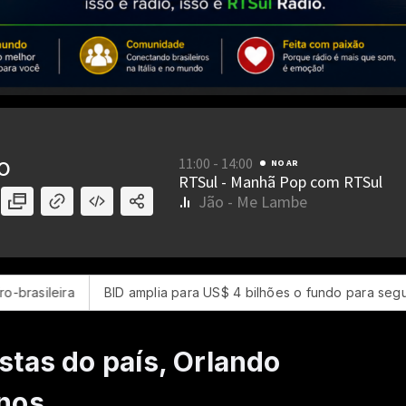
D amplia para US$ 4 bilhões o fundo para segurança na América L
tas do país, Orlando
nos