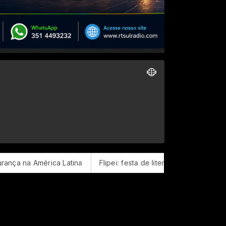
atina
Flipei: festa de literatura independente começa amanh