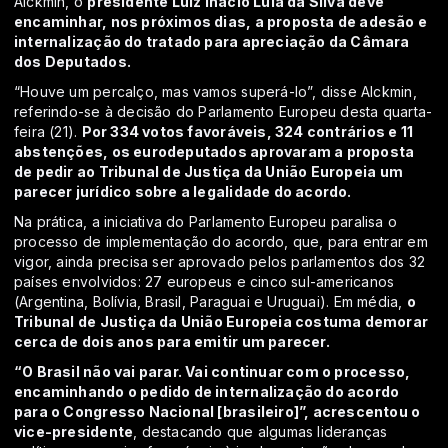
Alckmin, o
presidente Luiz Inácio Lula da Silva deve
encaminhar, nos próximos dias, a proposta de adesão e
internalização do tratado para apreciação da Câmara
dos Deputados.
“Houve um percalço, mas vamos superá-lo”, disse Alckmin,
referindo-se à decisão do Parlamento Europeu desta quarta-
feira (21).
Por 334 votos favoráveis, 324 contrários e 11
abstenções, os eurodeputados aprovaram a proposta
de pedir ao Tribunal de Justiça da União Europeia um
parecer jurídico sobre a legalidade do acordo.
Na prática, a iniciativa do Parlamento Europeu paralisa o
processo de implementação do acordo, que, para entrar em
vigor, ainda precisa ser aprovado pelos parlamentos dos 32
países envolvidos: 27 europeus e cinco sul-americanos
(Argentina, Bolívia, Brasil, Paraguai e Uruguai). Em média,
o
Tribunal de Justiça da União Europeia costuma demorar
cerca de dois anos para emitir um parecer.
“O Brasil não vai parar. Vai continuar com o processo,
encaminhando o pedido de internalização do acordo
para o Congresso Nacional [brasileiro]”, acrescentou o
vice-presidente
, destacando que algumas lideranças