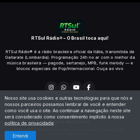
RTSul Rádio® – O Brasil toca aqui!
RTSul Rádio® é a rádio brasileira oficial da Itália, transmitida de
Gallarate (Lombardia). Programação 24h no ar com o melhor da
música brasileira — pagode, sertanejo, MPB, funk melody — e
blocos especiais de Pop/Internacional. Ouça ao vivo
Nosso site usa cookies e outras tecnologias para que nós e
Fale conosco
nossos parceiros possamos lembrar de você e entender
como você usa o site. Ao continuar a navegação neste site
Política de privacidade
será considerado como consentimento implícito à nossa
Política de Cookies
política de privacidade
.
© 2026 RTSul Rádio® – Tutti i diritti riservati. Marchio Registrato UIBM.
Com a tecnologia
Entendi