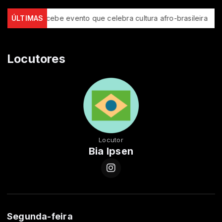
São Luís recebe evento que celebra cultura afro-brasileira
ÚLTIMAS
BI
Locutores
Locutor
Bia Ipsen
Segunda-feira