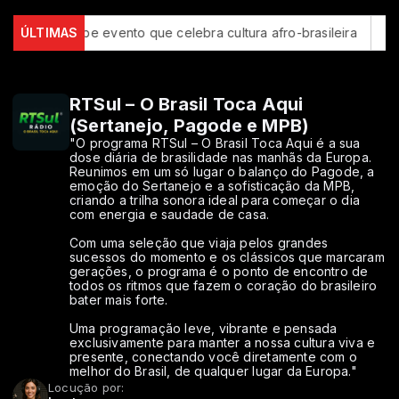
 Luís recebe evento que celebra cultura afro-brasileira
ÚLTIMAS
BID a
RTSul – O Brasil Toca Aqui
(Sertanejo, Pagode e MPB)
"O programa RTSul – O Brasil Toca Aqui é a sua
dose diária de brasilidade nas manhãs da Europa.
Reunimos em um só lugar o balanço do Pagode, a
emoção do Sertanejo e a sofisticação da MPB,
criando a trilha sonora ideal para começar o dia
com energia e saudade de casa.
Com uma seleção que viaja pelos grandes
sucessos do momento e os clássicos que marcaram
gerações, o programa é o ponto de encontro de
todos os ritmos que fazem o coração do brasileiro
bater mais forte.
Uma programação leve, vibrante e pensada
exclusivamente para manter a nossa cultura viva e
presente, conectando você diretamente com o
melhor do Brasil, de qualquer lugar da Europa."
Locução por: